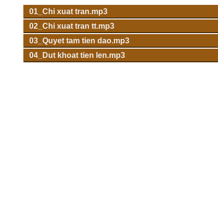
01_Chi xuat tran.mp3
02_Chi xuat tran tt.mp3
03_Quyet tam tien dao.mp3
04_Dut khoat tien len.mp3